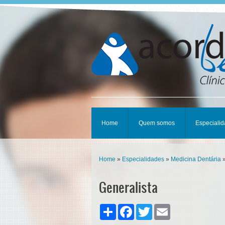
Home
Quem somos
Especiali
Home
»
Especialidades
»
Medicina Dentária
»
Generalista
Share
Facebook
Twitter
Email